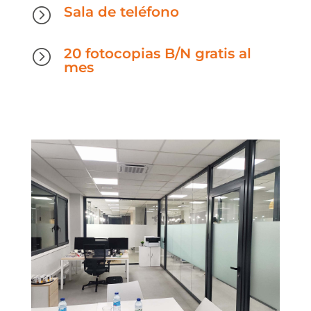
Sala de teléfono
=
20 fotocopias B/N gratis al
=
mes